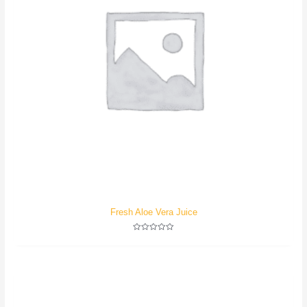
Fresh Aloe Vera Juice
评
分
0
&sol;
5