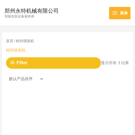
跳
Main
至
郑州永特机械有限公司
菜单
Menu
内
智能包装设备服务商
容
首页
/ 粉剂填装机
粉剂填装机
Filter
显示所有 3 结果