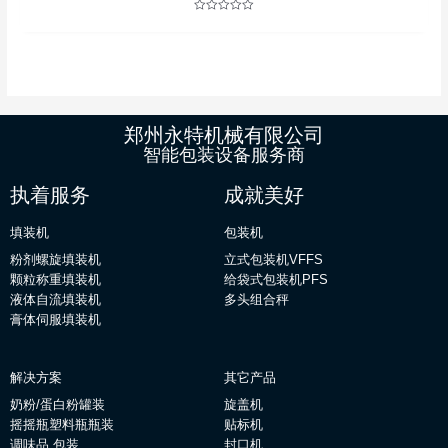
评
分
0
&sol;
5
郑州永特机械有限公司
智能包装设备服务商
执着服务
成就美好
填装机
包装机
粉剂螺旋填装机
立式包装机VFFS
颗粒称重填装机
给袋式包装机PFS
液体自流填装机
多头组合秤
膏体伺服填装机
解决方案
其它产品
奶粉/蛋白粉罐装
旋盖机
摇摇瓶塑料瓶瓶装
贴标机
调味品 包装
封口机