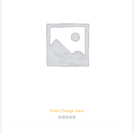
Fresh Orange Juice
评
分
0
&sol;